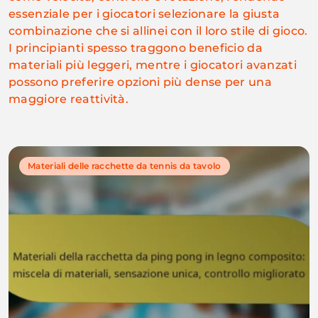
essenziale per i giocatori selezionare la giusta
combinazione che si allinei con il loro stile di gioco.
I principianti spesso traggono beneficio da
materiali più leggeri, mentre i giocatori avanzati
possono preferire opzioni più dense per una
maggiore reattività.
Materiali delle racchette da tennis da tavolo