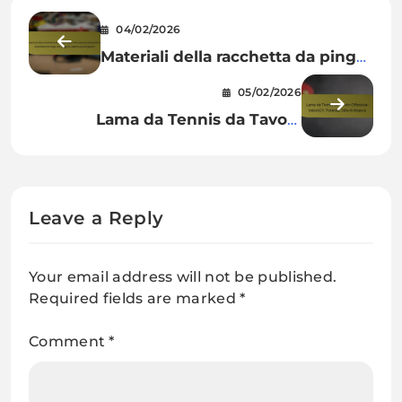
04/02/2026
Materiali della racchetta da ping
pong in schiuma ad alta densità:
05/02/2026
assorbimento degli urti, leggero,
Lama da Tennis da Tavolo
adatto ai principianti
Offensiva: Velocità, Potenza, Stile
di Attacco
Leave a Reply
Your email address will not be published.
Required fields are marked
*
Comment
*