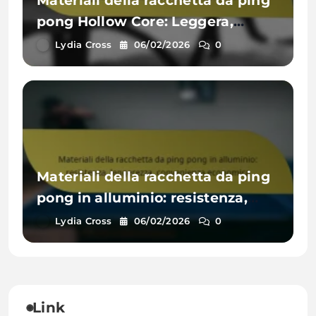
Materiali della racchetta da ping
pong Hollow Core: Leggera,
Ammortizzante, Design
Lydia Cross
06/02/2026
0
innovativo
Materiali della racchetta da ping
pong in alluminio: resistenza,
leggerezza, convenienza
Lydia Cross
06/02/2026
0
economica
Link