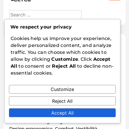
We respect your privacy
Cookies help us improve your experience,
Articoli recenti
deliver personalized content, and analyze
traffic. You can choose which cookies to
Lama da Tennis Tavolo Veloce: Risposta Rapida,
allow by clicking
Customize
. Click
Accept
Gioco Aggressivo, Leggera
All
to consent or
Reject All
to decline non-
essential cookies.
Racchetta da Ping Pong con Manico Dual-Shape:
Versatilità, Stili di presa misti, Adattabilità
Customize
Materiali della racchetta da ping pong in legno
Reject All
composito: miscela di materiali, sensazione unica,
controllo migliorato
Accept All
Racchetta da Ping Pong con Manico Anatomico:
Design ergonomico, Comfort, Vestibilità