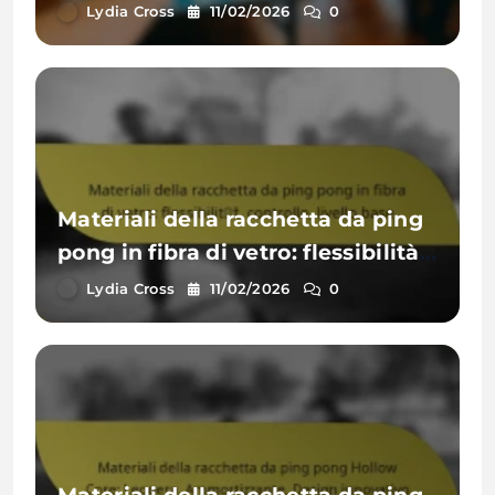
di materiali, sensazione unica,
Lydia Cross
11/02/2026
0
controllo migliorato
Materiali della racchetta da ping
pong in fibra di vetro: flessibilità,
controllo, livello base
Lydia Cross
11/02/2026
0