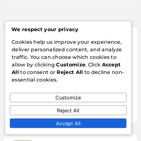
We respect your privacy
Cookies help us improve your experience,
deliver personalized content, and analyze
Lydia Cross
traffic. You can choose which cookies to
allow by clicking
Customize
. Click
Accept
Lydia Cross è un'appassionata di tennis da
tavolo e scrittrice con sede a San Francisco. Con
All
to consent or
Reject All
to decline non-
anni di esperienza nel gioco competitivo, si
essential cookies.
specializza nell'esplorare i vari tipi di racchette
da tennis da tavolo e il loro impatto sul gioco.
Customize
Quando non scrive, Lydia ama allenare i giovani
giocatori e condividere il suo amore per questo
Reject All
sport.
Accept All