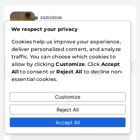
20/01/2026
Lama da Ping Pong Rigida:
We respect your privacy
Potenza, Direttezza, Meno
21/01/2026
Cookies help us improve your experience,
Controllo
Racchetta da Ping Pong con
deliver personalized content, and analyze
traffic. You can choose which cookies to
Manico Largo: Impugnatura
allow by clicking
Customize
. Click
Accept
sicura, Forza, Controllo
All
to consent or
Reject All
to decline non-
essential cookies.
Leave a Reply
Customize
Your email address will not be published.
Reject All
Required fields are marked
*
Accept All
Comment
*