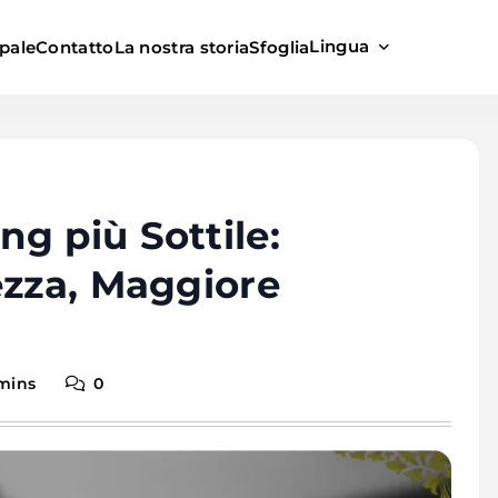
Lingua
pale
Contatto
La nostra storia
Sfoglia
g più Sottile:
ezza, Maggiore
mins
0