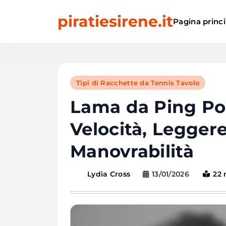
Skip
piratiesirene.it
to
Pagina princi
content
Tipi di Racchette da Tennis Tavolo
Lama da Ping Pon
Velocità, Legger
Manovrabilità
13/01/2026
22 
Lydia Cross